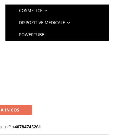
COSMETICE
DISPOZITIVE MEDICALE
POWERTUBE
A IN COS
jutor?
+40784745261