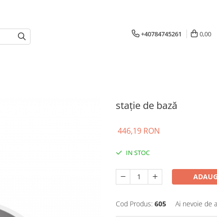
+40784745261
0,00
stație de bază
446,19 RON
IN STOC
ADAUG
Cod Produs:
605
Ai nevoie de a