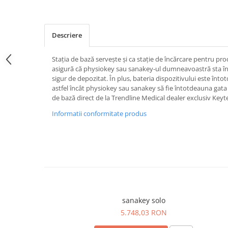
physiokey solo
After Sun
Ulei bronzant
Reabilitare sportivă
TEN
Descriere
Recuperare fizică
Aparat îngrijire facială
sanakey ambitious set
Stația de bază servește și ca stație de încărcare pentru pro
Curățarea tenului
asigură că physiokey sau sanakey-ul dumneavoastră sta în 
sanakey basic set
Ingrijirea buzelor
sigur de depozitat. În plus, bateria dispozitivului este înt
sanakey profiset
astfel încât physiokey sau sanakey să fie întotdeauna gata 
Seruri pentru fată
de bază direct de la Trendline Medical dealer exclusiv Keyt
sanakey solo
Îngrijirea tenului
Informatii conformitate produs
Îngrijirea pielii
Sanatate
Terapia cu frecvențe înalte
Terapia cu impulsuri bioadaptive
Training Respirație
sanakey solo
5.748,03 RON