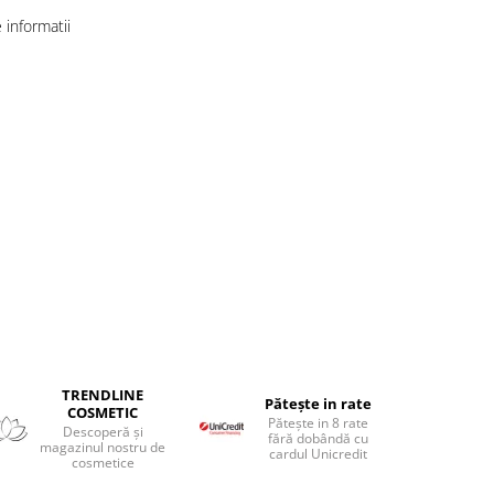
informatii
TRENDLINE
Pătește in rate
COSMETIC
Pătește in 8 rate
Descoperă și
fără dobândă cu
magazinul nostru de
cardul Unicredit
cosmetice