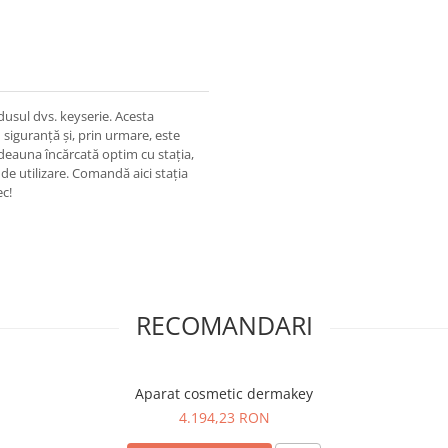
dusul dvs. keyserie. Acesta
siguranță și, prin urmare, este
otdeauna încărcată optim cu stația,
de utilizare. Comandă aici stația
ec!
RECOMANDARI
Aparat cosmetic dermakey
4.194,23 RON