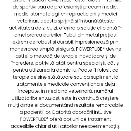
de sportivi sau de profesioniști precum medici,
medici stomatologi, chiropracticieni și medici
veterinari, acesta sprijină și îmbunătățește
activitatea de zi cu zi, oferind o soluție eficientă în
ameliorarea durerilor. Tubul din metal prețios,
extrem de robust și durabil, impresionează prin
manevrarea simplă și sigură. POWERTUBE® devine
astfel o metodă de terapie inovatoare și de
încredere, potrivită atât pentru specialiști, cât și
pentru utilizarea la domiciliu. Poate fi folosit ca
terapie de sine stătătoare sau ca supliment la
tratamentele medicale convenționale deja
începute. În medicina veterinară, numărul
utilizatorilor entuziaști este în continuă creștere,
mulți dintre ei documentând rezultate remarcabile
la pacienții lor. Datorită abordării intuitive,
POWERTUBE® oferă opțiuni de tratament
accesibile chiar și utilizatorilor neexperimentați și