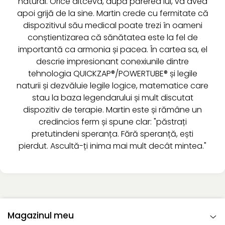
natural. Orice altceva, după părerea lui, va avea
apoi grijă de la sine. Martin crede cu fermitate că
dispozitivul său medical poate trezi în oameni
conștientizarea că sănătatea este la fel de
importantă ca armonia și pacea. În cartea sa, el
descrie impresionant conexiunile dintre
tehnologia QUICKZAP®/POWERTUBE® și legile
naturii și dezvăluie legile logice, matematice care
stau la baza legendarului și mult discutat
dispozitiv de terapie. Martin este și rămâne un
credincios ferm și spune clar: "păstrați
pretutindeni speranța. Fără speranță, ești
pierdut. Ascultă-ți inima mai mult decât mintea."
Magazinul meu