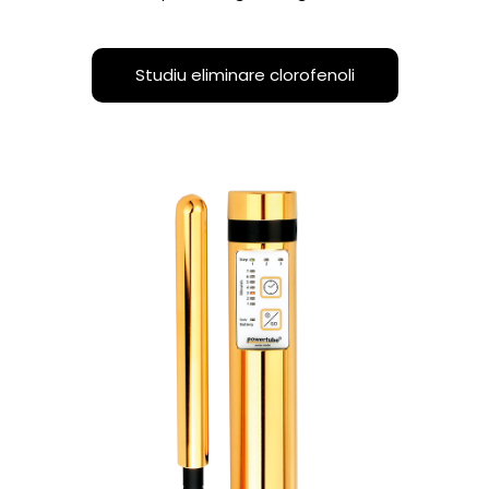
Studiu eliminare clorofenoli