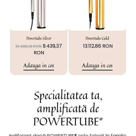
Powertube Silver
Powertube Gold
9.439,37
13.112,86 RON
10.488,19 RON
RON
Adauga in cos
Adauga in cos
Specialitatea ta,
amplificată de
POWERTUBE®
Indiferent dacă POWERTUBE® este folosit în familie,