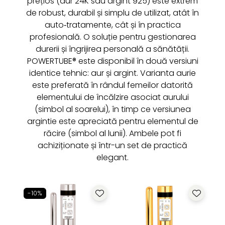
prețios (aur 24K sau argint 925) este extrem
de robust, durabil și simplu de utilizat, atât în
auto‑tratamente, cât și în practica
profesională. O soluție pentru gestionarea
durerii și îngrijirea personală a sănătății.
POWERTUBE® este disponibil în două versiuni
identice tehnic: aur și argint. Varianta aurie
este preferată în rândul femeilor datorită
elementului de încălzire asociat aurului
(simbol al soarelui), în timp ce versiunea
argintie este apreciată pentru elementul de
răcire (simbol al lunii). Ambele pot fi
achiziționate și într-un set de practică
elegant.
-10%