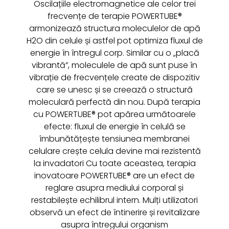
Oscilațiile electromagnetice ale celor trei
frecvențe de terapie POWERTUBE®
armonizează structura moleculelor de apă
H2O din celule și astfel pot optimiza fluxul de
energie în întregul corp. Similar cu o „placă
vibrantă”, moleculele de apă sunt puse în
vibrație de frecvențele create de dispozitiv
care se unesc și se creează o structură
moleculară perfectă din nou. După terapia
cu POWERTUBE® pot apărea următoarele
efecte: fluxul de energie în celulă se
îmbunătățește tensiunea membranei
celulare crește celula devine mai rezistentă
la invadatori Cu toate aceastea, terapia
inovatoare POWERTUBE® are un efect de
reglare asupra mediului corporal și
restabilește echilibrul intern. Mulți utilizatori
observă un efect de întinerire și revitalizare
asupra întregului organism