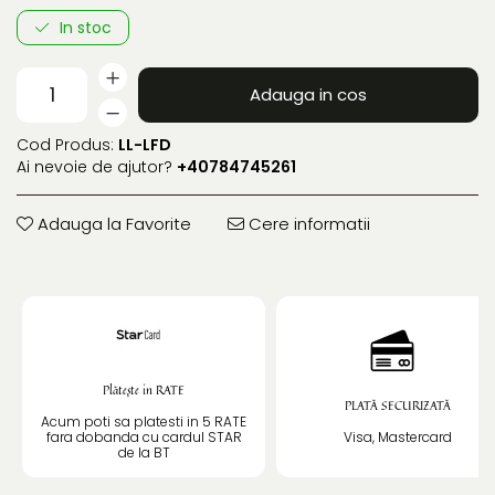
In stoc
Adauga in cos
Cod Produs:
LL-LFD
Ai nevoie de ajutor?
+40784745261
Adauga la Favorite
Cere informatii
Plătește in RATE
PLATĂ SECURIZATĂ
Acum poti sa platesti in 5 RATE
fara dobanda cu cardul STAR
Visa, Mastercard
de la BT