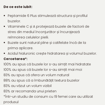
De ce este iubit:
Peptamide 6 Plus stimulează structura și profilul
buzelor.
Vitaminele C și A protejează buzele de factorii de
stres din mediul înconjurător și încurajează
reînnoirea celulelor pielii.
Buzele sunt natural pline și catifelate încă de la
prima aplicare.
Acidul hialuronic crește hidratarea și volumul buzelor.
Cercetarea*:
100% au spus că buzele lor s-au simțit mai hidratate
100% au spus că buzele lor s-au simțit mai moi
83% au spus că ofera un volum natural
88% au spus că a îmbunătățit textura buzelor
83% au văzut un volum vizibil
83% ar recomanda unui prieten
*Într-un studiu de consum cu 19 femei care au utilizat
produsul