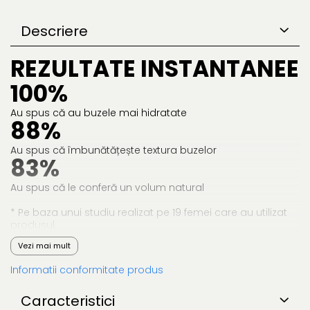
Descriere
REZULTATE INSTANTANEE
100%
Au spus că au buzele mai hidratate
88%
Au spus că îmbunătățește textura buzelor
83%
Au spus că le conferă un volum natural
* Pe baza unui studiu realizat pe 19 femei care au utilizat
produsul.
Vezi mai mult
Informatii conformitate produs
Caracteristici