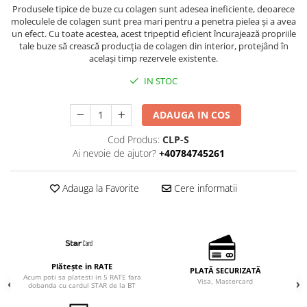
Curățarea tenului
Produsele tipice de buze cu colagen sunt adesea ineficiente, deoarece
sanakey basic set
Ingrijirea buzelor
moleculele de colagen sunt prea mari pentru a penetra pielea și a avea
sanakey profiset
un efect. Cu toate acestea, acest tripeptid eficient încurajează propriile
Seruri pentru fată
tale buze să crească producția de colagen din interior, protejând în
sanakey solo
Îngrijirea tenului
același timp rezervele existente.
Îngrijirea pielii
Sanatate
IN STOC
Terapia cu frecvențe înalte
ADAUGA IN COS
Terapia cu impulsuri bioadaptive
Training Respirație
Cod Produs:
CLP-S
Ai nevoie de ajutor?
+40784745261
Adauga la Favorite
Cere informatii
Plătește in RATE
PLATĂ SECURIZATĂ
Acum poti sa platesti in 5 RATE fara
Visa, Mastercard
dobanda cu cardul STAR de la BT