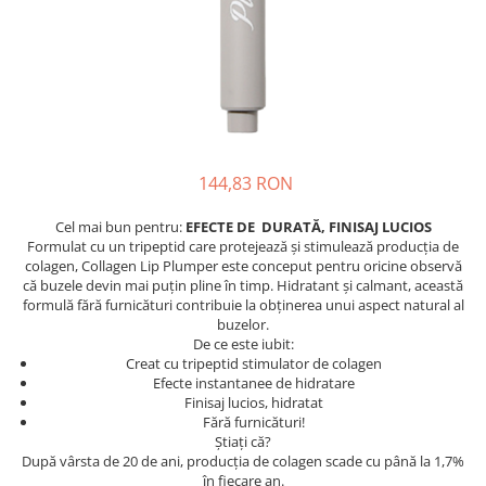
Accesorii și consumabile
Frangipani
Gestionarea durerii
Iasomie
medkey
Santal
medkey profiset
Tamanu
Tiare
medkey profiset
Vanilie
medkey solo
144,83 RON
Ylang-Ylang
medkey solo
PĂR
Cel mai bun pentru:
EFECTE DE DURATĂ, FINISAJ LUCIOS
physiokey
Formulat cu un tripeptid care protejează și stimulează producția de
Tipuri de par
colagen, Collagen Lip Plumper este conceput pentru oricine observă
physiokey profiset
Îngrijirea părului
că buzele devin mai puțin pline în timp. Hidratant și calmant, această
physiokey profiset
formulă fără furnicături contribuie la obținerea unui aspect natural al
SPA
buzelor.
physiokey solo
SUN CARE
De ce este iubit:
Creat cu tripeptid stimulator de colagen
physiokey solo
After Sun
Efecte instantanee de hidratare
Ulei bronzant
Finisaj lucios, hidratat
Reabilitare sportivă
Fără furnicături!
TEN
Recuperare fizică
Știați că?
După vârsta de 20 de ani, producția de colagen scade cu până la 1,7%
Aparat îngrijire facială
sanakey ambitious set
în fiecare an.