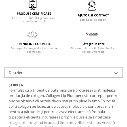
PRODUSE CERTIFICATE
AJUTOR SI CONTACT
Certificate TÜV SÜD și conforme
Echipa ta de suport
standardelor UE
TRENDLINE COSMETIC
Pătește in rate
Descoperă și magazinul nostru de
Pătește in 8 rate fără dobândă cu
cosmetice
cardul Unicredit
Descriere
ȘTIINȚA
Formulat cu o tripeptidă puternică care protejează și stimulează
producția de colagen, Collagen Lip Plumper este conceput pentru
oricine observă că buzele devin mai puțin pline în timp. În loc să
aplici colagen pe buze, unde adesea moleculele sunt prea mari
pentru a pătrunde și pentru a avea efect, această fromula
tripeptidă eficientă încurajează propriile buzele să sintetizeze
colagenul, protejând în același timp proviziile existente. Această