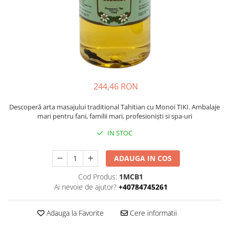
Accesorii și consumabile
Frangipani
Gestionarea durerii
Iasomie
medkey
Santal
medkey profiset
Tamanu
Tiare
medkey profiset
Vanilie
medkey solo
244,46 RON
Ylang-Ylang
medkey solo
PĂR
Descoperă arta masajului traditional Tahitian cu Monoï TIKI. Ambalaje
physiokey
mari pentru fani, familii mari, profesioniști si spa-uri
Tipuri de par
physiokey profiset
Îngrijirea părului
IN STOC
physiokey profiset
SPA
ADAUGA IN COS
physiokey solo
SUN CARE
physiokey solo
After Sun
Cod Produs:
1MCB1
Ai nevoie de ajutor?
+40784745261
Ulei bronzant
Reabilitare sportivă
TEN
Recuperare fizică
Adauga la Favorite
Cere informatii
Aparat îngrijire facială
sanakey ambitious set