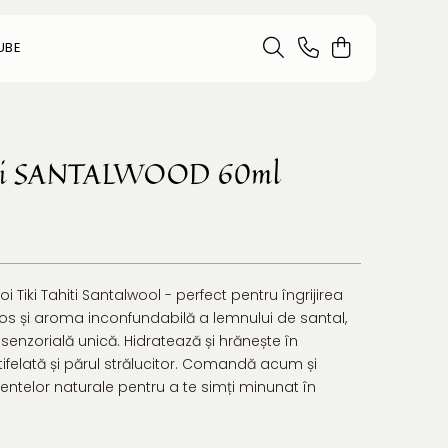
UBE
iti SANTALWOOD 60ml
 Tiki Tahiti Santalwool - perfect pentru îngrijirea
cocos și aroma inconfundabilă a lemnului de santal,
senzorială unică. Hidratează și hrănește în
ifelată și părul strălucitor. Comandă acum și
ntelor naturale pentru a te simți minunat în