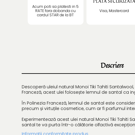
PLATĂ SECURIZAT
Acum poti sa platesti in 5
RATE fara dobanda cu
Visa, Mastercard
cardul STAR de la BT
Descriere
Descoperă uleiul natural Monoi Tiki Tahiti Santalwool,
Franceză, acest ulei folosește lemnul de santal ca ing
În Polinezia Franceză, lemnul de santal este considera
precum și virtuțile cosmetice, cum ar fi parfumul inte
Experimentează acest ulei natural Monoi Tiki Tahiti S
santal te va purta într-o călătorie olfactivă excep
Informatii conformitate produs