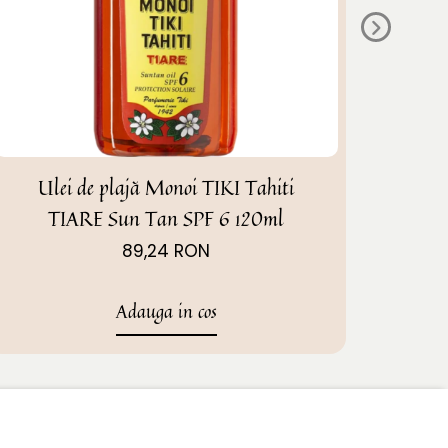
Ulei de plajă Monoi TIKI Tahiti
Mo
TIARE Sun Tan SPF 6 120ml
89,24 RON
Adauga in cos