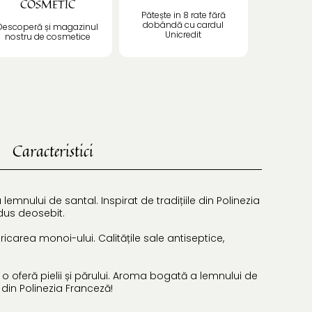
COSMETIC
Pătește in 8 rate fără
dobândă cu cardul
Descoperă și magazinul
Unicredit
nostru de cosmetice
Caracteristici
mnului de santal. Inspirat de tradițiile din Polinezia
odus deosebit.
icarea monoi-ului. Calitățile sale antiseptice,
o oferă pielii și părului. Aroma bogată a lemnului de
din Polinezia Franceză!