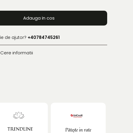
Adauga in cos
ie de ajutor?
+40784745261
Cere informatii
TRENDLINE
Pătește in rate