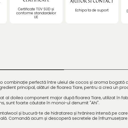
Ă
AJUTOR SI CONTACT
Certificate TÜV SÜD și
Echipa ta de suport
conforme standardelor
UE
 o combinație perfectă între uleiul de cocos și aroma bogată a le
redient principal, alături de floarea Tiare, pentru a crea un pr
t al doilea component major după floarea Tiare, utilizat în fabr
ns, sunt foarte căutate în monoi-ul denumit "Ahi".
antalwool și bucură-te de hidratarea și hrănirea intensă pe care 
țională. Comandă acum și descoperă secretele de înfrumusețare 