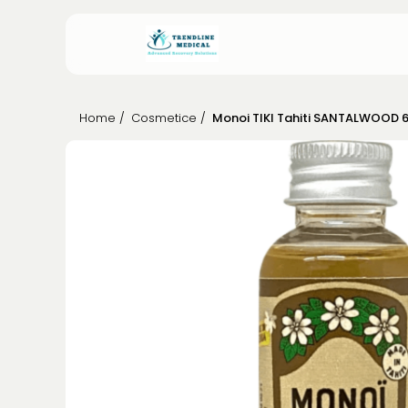
Home /
Cosmetice /
Monoi TIKI Tahiti SANTALWOOD 