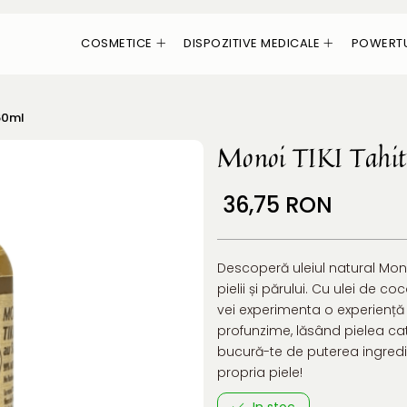
COSMETICE
DISPOZITIVE MEDICALE
POWERT
60ml
Monoi TIKI Tah
36,75 RON
Descoperă uleiul natural Monoi
pielii și părului. Cu ulei de 
vei experimenta o experiență 
profunzime, lăsând pielea cat
bucură-te de puterea ingredie
propria piele!
In stoc