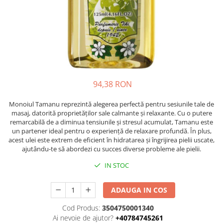
Accesorii și consumabile
Frangipani
Gestionarea durerii
Iasomie
medkey
Santal
medkey profiset
Tamanu
Tiare
medkey profiset
Vanilie
medkey solo
94,38 RON
Ylang-Ylang
medkey solo
PĂR
​Monoiul Tamanu reprezintă alegerea perfectă pentru sesiunile tale de
physiokey
masaj, datorită proprietăților sale calmante și relaxante. Cu o putere
Tipuri de par
remarcabilă de a diminua tensiunile și stresul acumulat, Tamanu este
physiokey profiset
Îngrijirea părului
un partener ideal pentru o experiență de relaxare profundă. În plus,
physiokey profiset
acest ulei este extrem de eficient în hidratarea și îngrijirea pielii uscate,
SPA
ajutându-te să abordezi cu succes diverse probleme ale pielii.
physiokey solo
SUN CARE
IN STOC
physiokey solo
After Sun
Ulei bronzant
Reabilitare sportivă
ADAUGA IN COS
TEN
Recuperare fizică
Cod Produs:
3504750001340
Aparat îngrijire facială
sanakey ambitious set
Ai nevoie de ajutor?
+40784745261