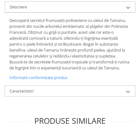
Descriere
Descoperă secretul frumuseții polineziene cu uleiul de Tamanu,
provenit din nucile arborelui emblematic al plajelor din Polinezia
Franceză. Obținut cu grijă și puritate, acest ulei rar este o
adevărată comoară a naturii, oferindu-ți îngrijirea esențială
pentru o piele întinerită și strălucitoare. Bogat în substanțe
benefice, uleiul de Tamanu hrănește profund pielea, ajutând la
regenerarea celulelor și redându-i elasticitatea și suplețea.
Bucură-te de secretele frumuseții tropicale și transformă-ți rutina
de îngrijire într-o experiență luxuriantă cu uleiul de Tamanu.
Informatii conformitate produs
Caracteristici
PRODUSE SIMILARE