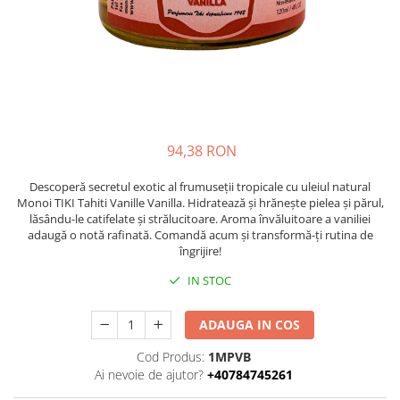
Accesorii și consumabile
Frangipani
Gestionarea durerii
Iasomie
medkey
Santal
medkey profiset
Tamanu
Tiare
medkey profiset
Vanilie
medkey solo
94,38 RON
Ylang-Ylang
medkey solo
PĂR
Descoperă secretul exotic al frumuseții tropicale cu uleiul natural
physiokey
Monoi TIKI Tahiti Vanille Vanilla. Hidratează și hrănește pielea și părul,
Tipuri de par
lăsându-le catifelate și strălucitoare. Aroma învăluitoare a vaniliei
physiokey profiset
Îngrijirea părului
adaugă o notă rafinată. Comandă acum și transformă-ți rutina de
physiokey profiset
îngrijire!
SPA
physiokey solo
SUN CARE
IN STOC
physiokey solo
After Sun
ADAUGA IN COS
Ulei bronzant
Reabilitare sportivă
TEN
Cod Produs:
1MPVB
Recuperare fizică
Ai nevoie de ajutor?
+40784745261
Aparat îngrijire facială
sanakey ambitious set