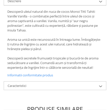
Descriere
Descoperă uleiul natural din nuca de cocos Monoi TIKI Tahiti
Vanille Vanilla - o combinație perfectă între uleiul de cocos și
aroma captivantă a vaniliei. Vanila, numită și "aur negru
polinezian", este cultivată cu experiență, răbdare și pasiune pe
insula Tahaa.
Aroma sa unică este recunoscută în întreaga lume. Îmbogățește-
ți rutina de îngrijire cu acest ulei natural, care hidratează și
hrănește pielea și părul.
Descoperă secretele frumuseții tropicale și bucură-te de aroma
seducătoare a vaniliei. Comandă acum și transformă-ți
experiența de îngrijire într-o călătorie senzorială de neuitat!
Informatii conformitate produs
Caracteristici
PRODUSE SIMILARE