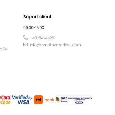
Suport clienti
09:00-16:00
+40784745261
info@trendlinemedical.com
Ap.34