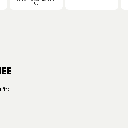
UE
NEE
i fine