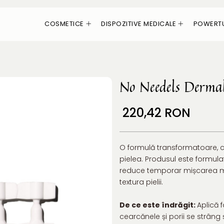
COSMETICE
DISPOZITIVE MEDICALE
POWERT
No Needels Dermal
220,42 RON
O formulă transformatoare, cu ț
pielea. Produsul este formulat
reduce temporar mișcarea muș
textura pielii.
De ce este îndrăgit:
Aplică f
cearcănele și porii se strâng 