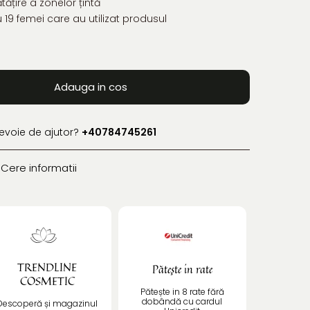
țire a zonelor țintă
19 femei care au utilizat produsul
Adauga in cos
nevoie de ajutor?
+40784745261
Cere informatii
TRENDLINE
Pătește in rate
COSMETIC
Pătește in 8 rate fără
dobândă cu cardul
Descoperă și magazinul