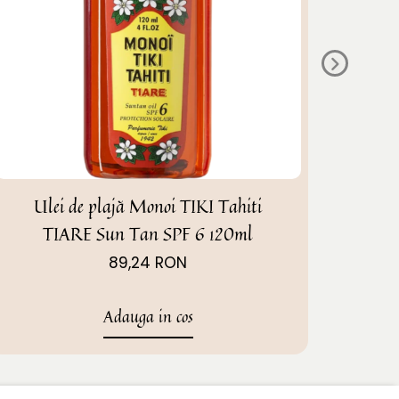
Ulei de plajă Monoi TIKI Tahiti
Mo
TIARE Sun Tan SPF 6 120ml
89,24 RON
Adauga in cos