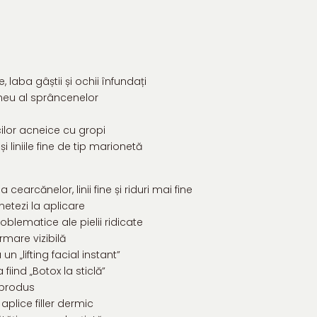
, laba gâștii și ochii înfundați
aneu al sprâncenelor
cilor acneice cu gropi
i liniile fine de tip marionetă
earcănelor, linii fine și riduri mai fine
etezi la aplicare
blematice ale pielii ridicate
mare vizibilă
n „lifting facial instant”
iind „Botox la sticlă”
produs
 aplice filler dermic