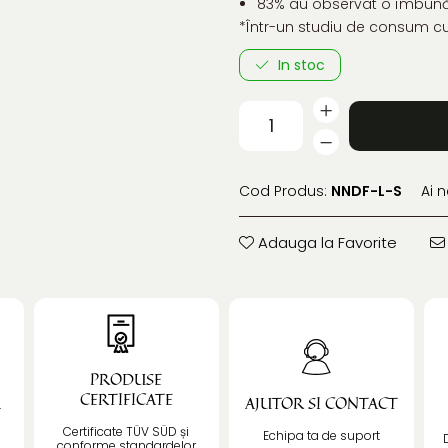
83% au observat o îmbunătă
*Într-un studiu de consum cu 
In stoc
Cod Produs:
NNDF-L-S
Ai 
Adauga la Favorite
PRODUSE
CERTIFICATE
Ă
AJUTOR SI CONTACT
Certificate TÜV SÜD și
Echipa ta de suport
conforme standardelor