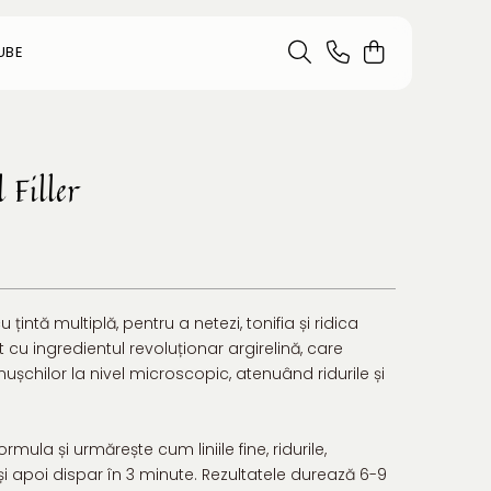
UBE
 Filler
intă multiplă, pentru a netezi, tonifia și ridica
 cu ingredientul revoluționar argirelină, care
chilor la nivel microscopic, atenuând ridurile și
ormula și urmărește cum liniile fine, ridurile,
și apoi dispar în 3 minute. Rezultatele durează 6-9