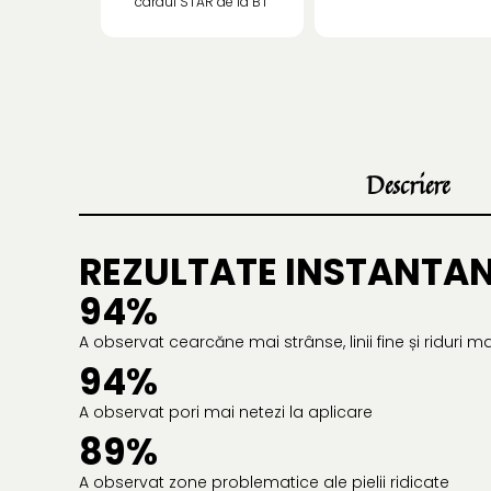
cardul STAR de la BT
Descriere
REZULTATE INSTANTA
94%
A observat cearcăne mai strânse, linii fine și riduri ma
94%
A observat pori mai netezi la aplicare
89%
A observat zone problematice ale pielii ridicate