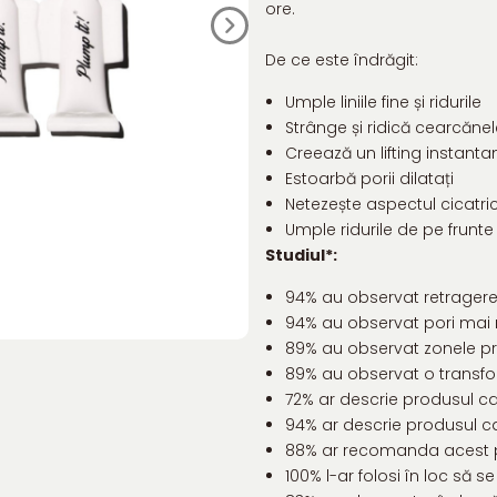
ore.
De ce este îndrăgit:
Umple liniile fine și ridurile
Strânge și ridică cearcănele
Creează un lifting instant
Estoarbă porii dilatați
Netezește aspectul cicatri
Umple ridurile de pe frunte ș
Studiul*:
94% au observat retragerea c
94% au observat pori mai n
89% au observat zonele pro
89% au observat o transfor
72% ar descrie produsul ca u
94% ar descrie produsul ca f
88% ar recomanda acest 
100% l-ar folosi în loc să se