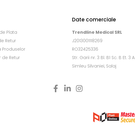
Date comerciale
de Plata
Trendline Medical SRL
de Retur
J2013001118269
a Produselor
RO32425336
 de Retur
Str. Garii nr. 3 Bl. B1 Sc. B Et. 3 
Simleu Silvaniei, Salaj