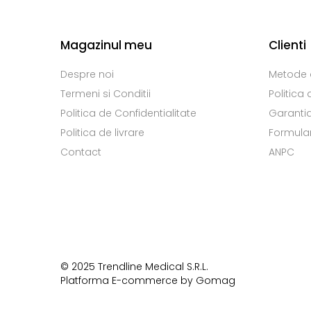
Magazinul meu
Clienti
Despre noi
Metode 
Termeni si Conditii
Politica 
Politica de Confidentialitate
Garanti
Politica de livrare
Formular
Contact
ANPC
© 2025 Tr​endline Medical S.R.L.
Platforma E-commerce by Gomag