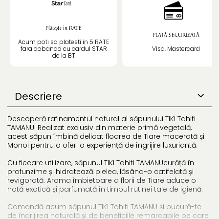
Plătește in RATE
PLATĂ SECURIZATĂ
Acum poti sa platesti in 5 RATE
fara dobanda cu cardul STAR
Visa, Mastercard
de la BT
Descriere
Descoperă rafinamentul natural al săpunului TIKI Tahiti
TAMANU! Realizat exclusiv din materie primă vegetală,
acest săpun îmbină delicat floarea de Tiare macerată și
Monoi pentru a oferi o experiență de îngrijire luxuriantă.
Cu fiecare utilizare, săpunul TIKI Tahiti TAMANUcurăță în
profunzime și hidratează pielea, lăsând-o catifelată și
revigorată. Aroma îmbietoare a florii de Tiare aduce o
notă exotică și parfumată în timpul rutinei tale de igienă.
Comandă acum săpunul TIKI Tahiti TAMANU și bucură-te
de îngrijirea naturală și de beneficiile remarcabile pe care