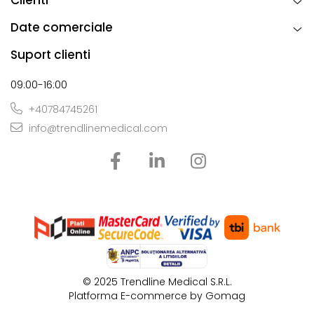
Date comerciale
Suport clienti
09:00-16:00
+40784745261
info@trendlinemedical.com
© 2025 Tr​endline Medical S.R.L.
Platforma E-commerce by Gomag