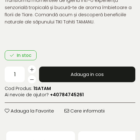
Transformă momentele de igienă într-o experiență
senzorială tropicală și bucură-te de aroma îmbietoare a
florii de Tiare. Comandă acum și descoperă beneficiile
naturale ale săpunului TIKI Tahiti TAMANU.
In stoc
Adauga in cos
Cod Produs:
1SATAM
Ai nevoie de ajutor?
+40784745261
Adauga la Favorite
Cere informatii