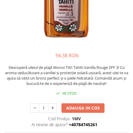
Accesorii și consumabile
Frangipani
Gestionarea durerii
Iasomie
medkey
Santal
medkey profiset
Tamanu
Tiare
medkey profiset
Vanilie
medkey solo
Ylang-Ylang
94,38 RON
medkey solo
PĂR
physiokey
Descoperă uleiul de plajă Monoi TIKI Tahiti Vanilla Rouge SPF 3! Cu
Tipuri de par
aroma seducătoare a vaniliei și protecție solară ușoară, acest ulei te va
physiokey profiset
Îngrijirea părului
ajuta să obții un bronz perfect și o piele hidratată. Comandă acum și
physiokey profiset
bucură-te de o experiență de plajă de neuitat!
SPA
physiokey solo
SUN CARE
IN STOC
physiokey solo
After Sun
ADAUGA IN COS
Ulei bronzant
Reabilitare sportivă
TEN
Cod Produs:
1MV
Recuperare fizică
Ai nevoie de ajutor?
+40784745261
Aparat îngrijire facială
sanakey ambitious set