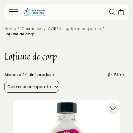
Home /
Cosmetice /
CORP /
Îngrijirea corporala /
Loțiune de corp
Loțiune de corp
Afiseaza:
1-
1
din
1
produse
Filtre