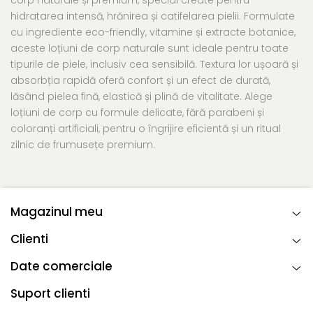
corp naturale și premium, special create pentru
hidratarea intensă, hrănirea și catifelarea pielii. Formulate
cu ingrediente eco-friendly, vitamine și extracte botanice,
aceste loțiuni de corp naturale sunt ideale pentru toate
tipurile de piele, inclusiv cea sensibilă. Textura lor ușoară și
absorbția rapidă oferă confort și un efect de durată,
lăsând pielea fină, elastică și plină de vitalitate. Alege
loțiuni de corp cu formule delicate, fără parabeni și
coloranți artificiali, pentru o îngrijire eficientă și un ritual
zilnic de frumusețe premium.
Magazinul meu
Clienti
Date comerciale
Suport clienti