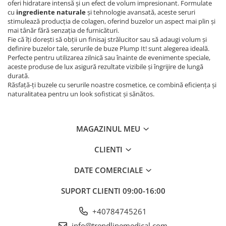
Curățarea tenului
oferi hidratare intensă și un efect de volum impresionant. Formulate
sanakey basic set
cu
ingrediente naturale
și tehnologie avansată, aceste seruri
Ingrijirea buzelor
stimulează producția de colagen, oferind buzelor un aspect mai plin și
sanakey profiset
Seruri pentru fată
mai tânăr fără senzația de furnicături.
Fie că îți dorești să obții un finisaj strălucitor sau să adaugi volum și
sanakey solo
Îngrijirea tenului
definire buzelor tale, serurile de buze Plump It! sunt alegerea ideală.
Îngrijirea pielii
Sanatate
Perfecte pentru utilizarea zilnică sau înainte de evenimente speciale,
aceste produse de lux asigură rezultate vizibile și îngrijire de lungă
Terapia cu frecvențe înalte
durată.
Răsfață-ți buzele cu serurile noastre cosmetice, ce combină eficiența și
Terapia cu impulsuri bioadaptive
naturalitatea pentru un look sofisticat și sănătos.
Training Respirație
MAGAZINUL MEU
CLIENTI
DATE COMERCIALE
SUPORT CLIENTI
09:00-16:00
+40784745261
info@trendlinemedical.com