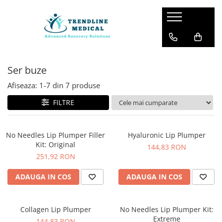
Cosmetice
Dispozitive medicale
dermakey
medkey
Ser buze
BRANDURI
Powertube
Dermakey
Dispozitive medicale Keyserie
Afiseaza:
1-
7
din
7
produse
Plump It!
physiokey
FILTRE
Tiki Tahiti
medkey
CORP
sanakey
No Needles Lip Plumper Filler
Hyaluronic Lip Plumper
Aparate îngrijire corporală
Kit: Original
dermakey
144,83 RON
Baie & Dus
251,92 RON
physiokey
Uleiuri & Masaj
accesorii key
Îngrijirea corporala
ADAUGA IN COS
ADAUGA IN COS
MONOI DE TAHITI
sanakey
Coconut
accesorii keyserie
Collagen Lip Plumper
No Needles Lip Plumper Kit:
Colectie Speciala
Extreme
144,83 RON