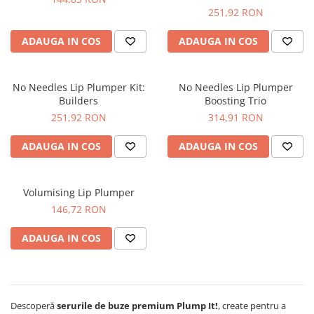
Accesorii și consumabile
Frangipani
251,92 RON
Gestionarea durerii
Iasomie
ADAUGA IN COS
ADAUGA IN COS
medkey
Santal
medkey profiset
Tamanu
Tiare
medkey profiset
No Needles Lip Plumper Kit:
No Needles Lip Plumper
Builders
Boosting Trio
Vanilie
medkey solo
251,92 RON
314,91 RON
Ylang-Ylang
medkey solo
PĂR
ADAUGA IN COS
ADAUGA IN COS
physiokey
Tipuri de par
physiokey profiset
Îngrijirea părului
Volumising Lip Plumper
physiokey profiset
SPA
146,72 RON
physiokey solo
SUN CARE
ADAUGA IN COS
physiokey solo
After Sun
Ulei bronzant
Reabilitare sportivă
TEN
Recuperare fizică
Aparat îngrijire facială
sanakey ambitious set
Descoperă
serurile de buze premium Plump It!
, create pentru a