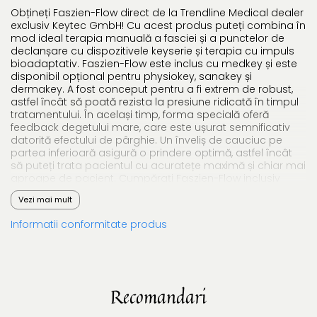
Obțineți Faszien-Flow direct de la Trendline Medical dealer
exclusiv Keytec GmbH! Cu acest produs puteți combina în
mod ideal terapia manuală a fasciei și a punctelor de
declanșare cu dispozitivele keyserie și terapia cu impuls
bioadaptativ. Faszien-Flow este inclus cu medkey și este
disponibil opțional pentru physiokey, sanakey și
dermakey. A fost conceput pentru a fi extrem de robust,
astfel încât să poată rezista la presiune ridicată în timpul
tratamentului. În același timp, forma specială oferă
feedback degetului mare, care este ușurat semnificativ
datorită efectului de pârghie. Un înveliș de cauciuc pe
partea inferioară asigură o prindere optimă, astfel încât
să puteți trata pacientul cu acuratețe maximă și chiar mai
aproape de pacient. Cumpărați Faszien-Flow inclusiv
carcasa acum direct de la Trendline Medical dealer
Vezi mai mult
exclusiv Keytec!
Informatii conformitate produs
Recomandari