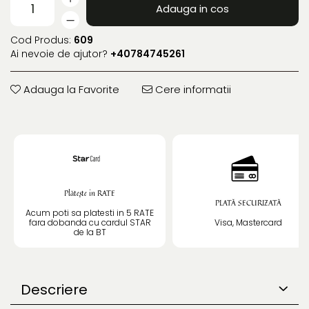
Adauga in cos
Cod Produs:
609
Ai nevoie de ajutor?
+40784745261
Adauga la Favorite
Cere informatii
Plătește in RATE
PLATĂ SECURIZATĂ
Acum poti sa platesti in 5 RATE
fara dobanda cu cardul STAR
Visa, Mastercard
de la BT
Descriere