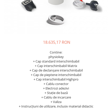
Accesorii și consumabile
Frangipani
Gestionarea durerii
Iasomie
medkey
Santal
medkey profiset
Tamanu
Tiare
medkey profiset
Vanilie
medkey solo
18.635,17 RON
Ylang-Ylang
medkey solo
PĂR
Contine:
physiokey
physiokey
Tipuri de par
+ Cap standard interschimbabil
physiokey profiset
Îngrijirea părului
+ Cap interschimbabil Matrix
physiokey profiset
+ Cap de declanșare interschimbabil
SPA
+ Cap de pieptene interschimbabil
physiokey solo
SUN CARE
+ Cap interschimbabil Highpro
+ Cablu conector
physiokey solo
After Sun
+ Electrozi adezivi
Ulei bronzant
+ Stație de bază
Reabilitare sportivă
+ Cablu de incarcare
TEN
Recuperare fizică
+ Valiza
+ Instrucțiuni de utilizare, inclusiv material didactic
Aparat îngrijire facială
sanakey ambitious set