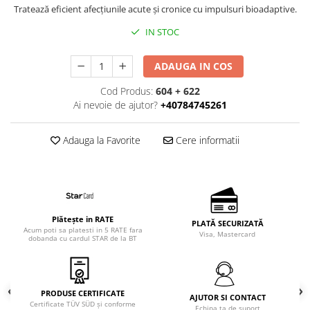
Curățarea tenului
Tratează eficient afecțiunile acute și cronice cu impulsuri bioadaptive.
sanakey basic set
Ingrijirea buzelor
IN STOC
sanakey profiset
Seruri pentru fată
sanakey solo
Îngrijirea tenului
ADAUGA IN COS
Îngrijirea pielii
Sanatate
Cod Produs:
604 + 622
Terapia cu frecvențe înalte
Ai nevoie de ajutor?
+40784745261
Terapia cu impulsuri bioadaptive
Adauga la Favorite
Cere informatii
Training Respirație
Plătește in RATE
PLATĂ SECURIZATĂ
Acum poti sa platesti in 5 RATE fara
Visa, Mastercard
dobanda cu cardul STAR de la BT
PRODUSE CERTIFICATE
AJUTOR SI CONTACT
Certificate TÜV SÜD și conforme
Echipa ta de suport