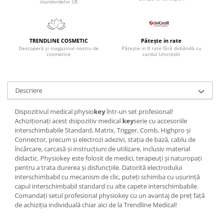
standardelor UE
TRENDLINE COSMETIC
Pătește in rate
Descoperă și magazinul nostru de
Pătește in 8 rate fără dobândă cu
cosmetice
cardul Unicredit
Descriere
Dispozitivul medical physio
key
într-un set profesional!
Achiziționați acest dsipozitiv medical
key
serie cu accesoriile
interschimbabile Standard, Matrix, Trigger, Comb, Highpro și
Connector, precum și electrozi adezivi, stația de bază, cablu de
încărcare, carcasă și instrucțiuni de utilizare, inclusiv material
didactic. Physiokey este folosit de medici, terapeuți și naturopați
pentru a trata durerea și disfuncțiile. Datorită electrodului
interschimbabil cu mecanism de clic, puteți schimba cu ușurință
capul interschimbabil standard cu alte capete interschimbabile.
Comandați setul profesional physiokey cu un avantaj de preț față
de achiziția individuală chiar aici de la Trendline Medical!