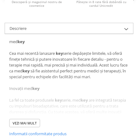
Descoperă și magazinul nostru de
Pătește in 8 rate fără dobândă cu
cosmetice
cardul Unicredit
Descriere
med
key
Cea mai recentă lanasare
key
serie depășește limitele, vă oferă
finețe tehnică și putere inovatoare în fiecare detaliu - pentru o
terapie mai rapidă, mai precisă și mai individuală. Acest lucru face
ca med
key
să fie asistentul perfect pentru medici și terapeuți, în
special pentru echipele din facilități mai mari.
Inovații med
key
La fel ca toate produsele
key
serie, med
key
are integrată terapia
cu impulsuri bioadaptative, care este utilizată pentru a trata
durerea și disfuncția. Cu toate acestea, vă oferă multe inovații
care pot face terapia mai ușoară și mai eficientă.
VEZI MAI MULT
Datorită celor 30 de programe de terapie prestabilite, puteți trata
Informatii conformitate produs
o varietate de indicații și, de asemenea, puteți individualiza