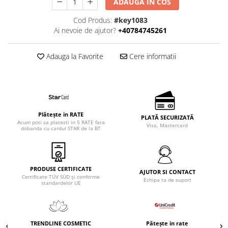
ADAUGA IN COS
Curățarea tenului
sanakey basic set
Ingrijirea buzelor
Cod Produs:
#key1083
sanakey profiset
Seruri pentru fată
Ai nevoie de ajutor?
+40784745261
sanakey solo
Îngrijirea tenului
Îngrijirea pielii
Sanatate
Adauga la Favorite
Cere informatii
Terapia cu frecvențe înalte
Terapia cu impulsuri bioadaptive
Training Respirație
Plătește in RATE
PLATĂ SECURIZATĂ
Acum poti sa platesti in 5 RATE fara
Visa, Mastercard
dobanda cu cardul STAR de la BT
PRODUSE CERTIFICATE
AJUTOR SI CONTACT
Certificate TÜV SÜD și conforme
Echipa ta de suport
standardelor UE
TRENDLINE COSMETIC
Pătește in rate