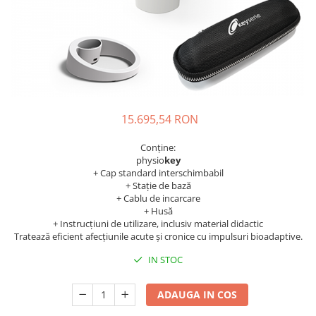
Accesorii și consumabile
Frangipani
Gestionarea durerii
Iasomie
medkey
Santal
medkey profiset
Tamanu
Tiare
medkey profiset
Vanilie
medkey solo
15.695,54 RON
Ylang-Ylang
medkey solo
PĂR
Conține:
physiokey
physio
key
Tipuri de par
+ Cap standard interschimbabil
physiokey profiset
Îngrijirea părului
+ Stație de bază
physiokey profiset
+ Cablu de incarcare
SPA
+ Husă
physiokey solo
SUN CARE
+ Instrucțiuni de utilizare, inclusiv material didactic
Tratează eficient afecțiunile acute și cronice cu impulsuri bioadaptive.
physiokey solo
After Sun
IN STOC
Ulei bronzant
Reabilitare sportivă
TEN
Recuperare fizică
ADAUGA IN COS
Aparat îngrijire facială
sanakey ambitious set