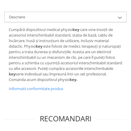
Descriere
Cumpără dispozitivul medical physio
key
care vine insoțit de
accesoriul interschimbabil standard, stația de bază, cablu de
încărcare, husă și instrucțiuni de utilizare, inclusiv material
didactic. Physio
key
este folosit de medici, terapeuți și naturopați
pentru a trata durerea și disfuncțiile. Acesta are un electrod
interschimbabil cu un mecanism de clic, pe care îl puteți folosi
pentru a schimba cu ușurință accesoriul interschimbabil standard
cu alte accesorii. Puteți cumpăra accesoriile interschimbabile
key
serie individual sau împreună într-un set profesional.
Comanda acum dispozitivul physio
key.
Informatii conformitate produs
RECOMANDARI