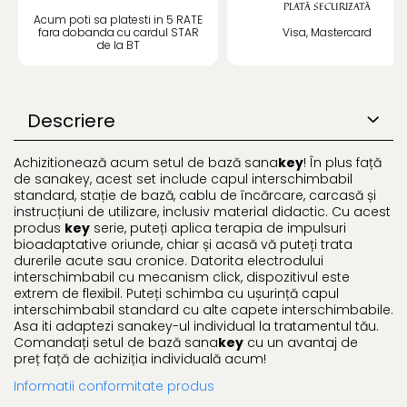
PLATĂ SECURIZATĂ
Acum poti sa platesti in 5 RATE
fara dobanda cu cardul STAR
Visa, Mastercard
de la BT
Descriere
Achizitionează acum setul de bază sana
key
! În plus față
de sanakey, acest set include capul interschimbabil
standard, stație de bază, cablu de încărcare, carcasă și
instrucțiuni de utilizare, inclusiv material didactic. Cu acest
produs
key
serie, puteți aplica terapia de impulsuri
bioadaptative oriunde, chiar și acasă vă puteți trata
durerile acute sau cronice. Datorita electrodului
interschimbabil cu mecanism click, dispozitivul este
extrem de flexibil. Puteți schimba cu ușurință capul
interschimbabil standard cu alte capete interschimbabile.
Asa iti adaptezi sanakey-ul individual la tratamentul tău.
Comandați setul de bază sana
key
cu un avantaj de
preț față de achiziția individuală acum!
Informatii conformitate produs