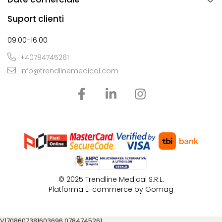
Suport clienti
09:00-16:00
+40784745261
info@trendlinemedical.com
© 2025 Tr​endline Medical S.R.L.
Platforma E-commerce by Gomag
V1708607381603696
0784745261