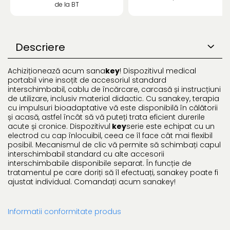
de la BT
Descriere
Achiziționează acum sana
key
! Dispozitivul medical
portabil vine insoțit de accesoriul standard
interschimbabil, cablu de încărcare, carcasă și instrucțiuni
de utilizare, inclusiv material didactic. Cu sanakey, terapia
cu impulsuri bioadaptative vă este disponibilă în călătorii
și acasă, astfel încât să vă puteți trata eficient durerile
acute și cronice. Dispozitivul
key
serie este echipat cu un
electrod cu cap înlocuibil, ceea ce îl face cât mai flexibil
posibil. Mecanismul de clic vă permite să schimbați capul
interschimbabil standard cu alte accesorii
interschimbabile disponibile separat. În funcție de
tratamentul pe care doriți să îl efectuați, sanakey poate fi
ajustat individual. Comandați acum sanakey!
Informatii conformitate produs